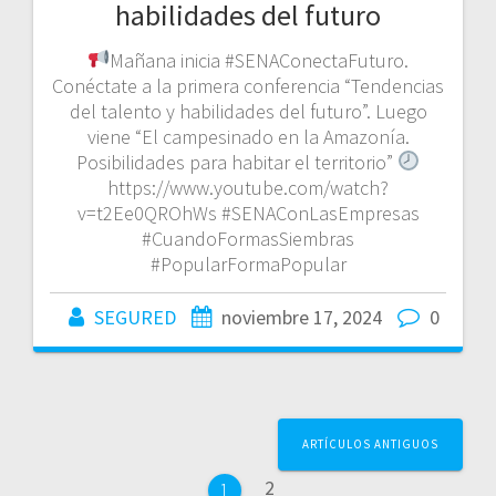
habilidades del futuro
Mañana inicia #SENAConectaFuturo.
Conéctate a la primera conferencia “Tendencias
del talento y habilidades del futuro”. Luego
viene “El campesinado en la Amazonía.
Posibilidades para habitar el territorio”
https://www.youtube.com/watch?
v=t2Ee0QROhWs #SENAConLasEmpresas
#CuandoFormasSiembras
#PopularFormaPopular
SEGURED
noviembre 17, 2024
0
Navegación
ARTÍCULOS ANTIGUOS
de
Página
2
Página
1