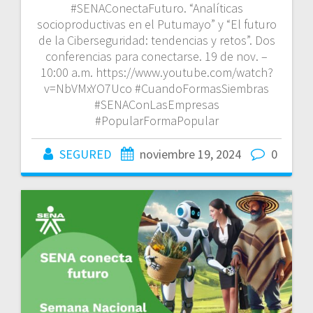
#SENAConectaFuturo. “Analíticas
socioproductivas en el Putumayo” y “El futuro
de la Ciberseguridad: tendencias y retos”. Dos
conferencias para conectarse. 19 de nov. –
10:00 a.m. https://www.youtube.com/watch?
v=NbVMxYO7Uco #CuandoFormasSiembras
#SENAConLasEmpresas
#PopularFormaPopular
SEGURED
noviembre 19, 2024
0