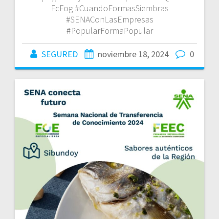
FcFog #CuandoFormasSiembras
#SENAConLasEmpresas
#PopularFormaPopular
SEGURED
noviembre 18, 2024
0